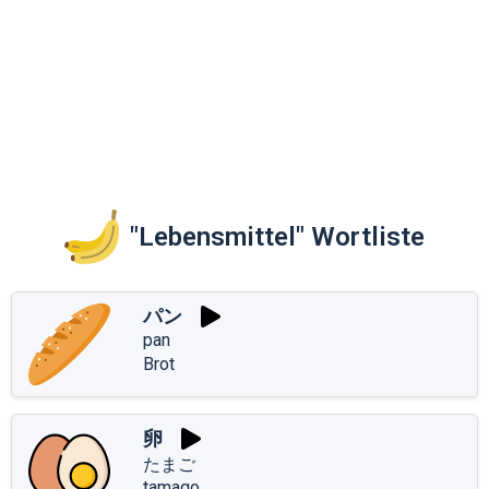
"Lebensmittel" Wortliste
パン
pan
Brot
卵
たまご
tamago