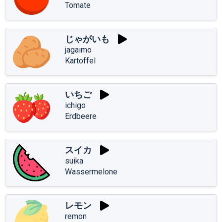
Tomate
じゃがいも
jagaimo
Kartoffel
いちご
ichigo
Erdbeere
スイカ
suika
Wassermelone
レモン
remon