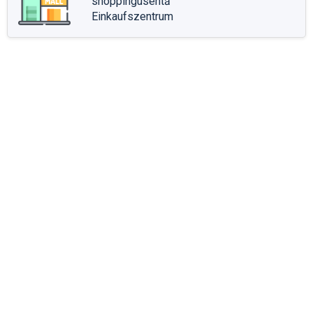
shoppingusentā
Einkaufszentrum