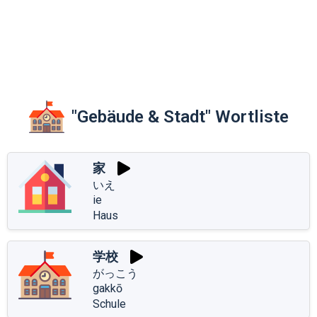
"Gebäude & Stadt" Wortliste
家
いえ
ie
Haus
学校
がっこう
gakkō
Schule