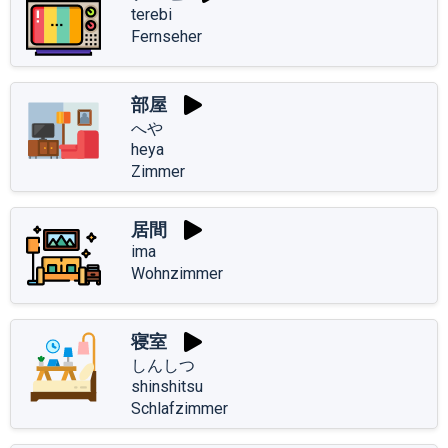
terebi
Fernseher
部屋
へや
heya
Zimmer
居間
ima
Wohnzimmer
寝室
しんしつ
shinshitsu
Schlafzimmer