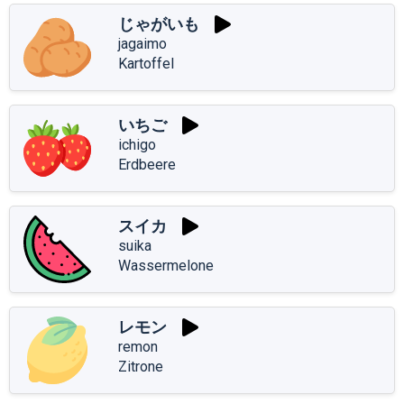
じゃがいも
jagaimo
Kartoffel
いちご
ichigo
Erdbeere
スイカ
suika
Wassermelone
レモン
remon
Zitrone