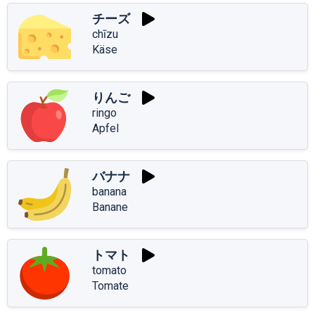
チーズ
chīzu
Käse
りんご
ringo
Apfel
バナナ
banana
Banane
トマト
tomato
Tomate