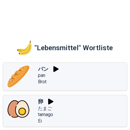
"Lebensmittel" Wortliste
パン
pan
Brot
卵
たまご
tamago
Ei