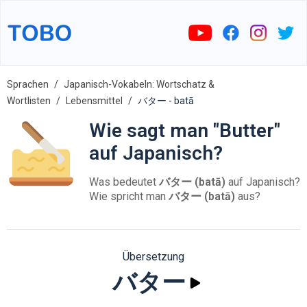
Sprachen
Japanisch-Vokabeln: Wortschatz &
Wortlisten
Lebensmittel
バター - batā
Wie sagt man "Butter"
auf Japanisch?
Was bedeutet
バター (batā)
auf Japanisch?
Wie spricht man
バター (batā)
aus?
Übersetzung
バター