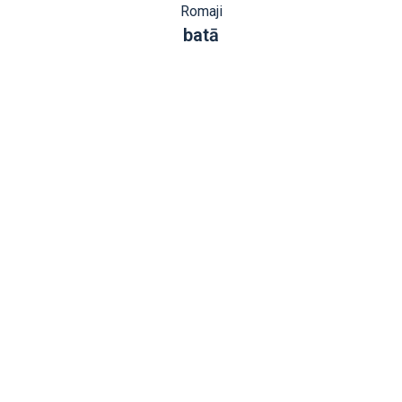
Romaji
batā