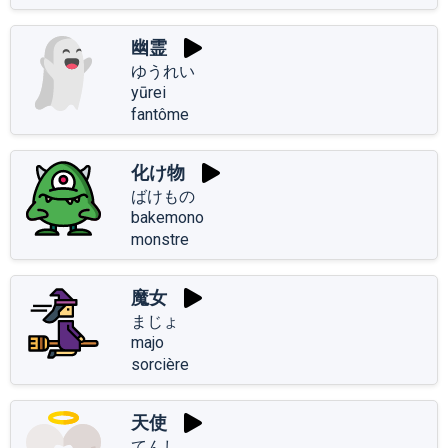
幽霊
ゆうれい
yūrei
fantôme
化け物
ばけもの
bakemono
monstre
魔女
まじょ
majo
sorcière
天使
てんし