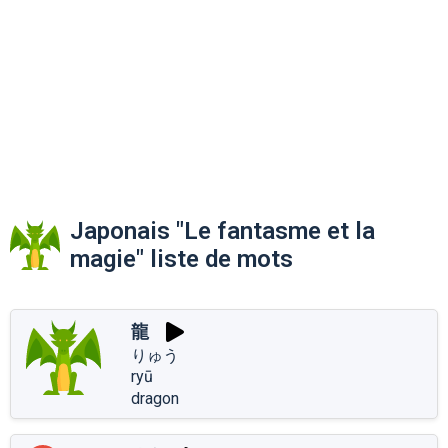
Japonais "Le fantasme et la
magie" liste de mots
龍
りゅう
ryū
dragon