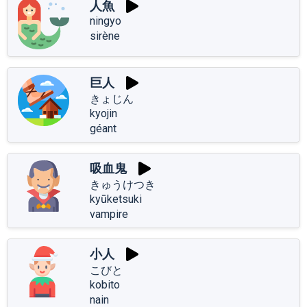
人魚
ningyo
sirène
巨人
きょじん
kyojin
géant
吸血鬼
きゅうけつき
kyūketsuki
vampire
小人
こびと
kobito
nain