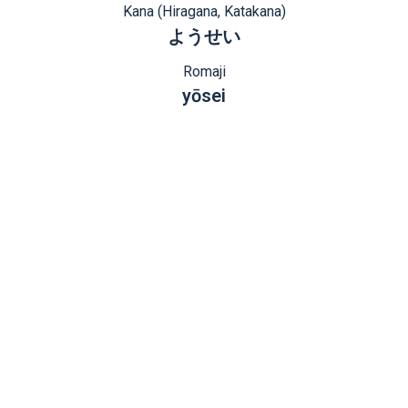
Kana (Hiragana, Katakana)
ようせい
Romaji
yōsei