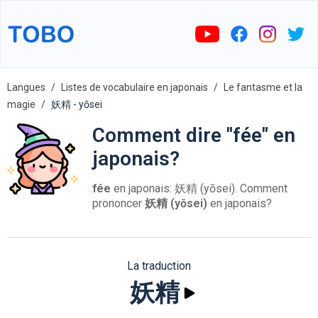
Langues
Listes de vocabulaire en japonais
Le fantasme et la
magie
妖精 - yōsei
Comment dire "fée" en
japonais?
fée
en japonais: 妖精 (yōsei). Comment
prononcer
妖精 (yōsei)
en japonais?
La traduction
妖精