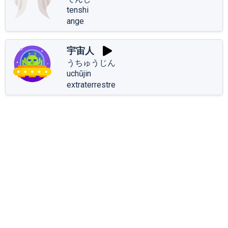
tenshi
ange
宇宙人
うちゅうじん
uchūjin
extraterrestre