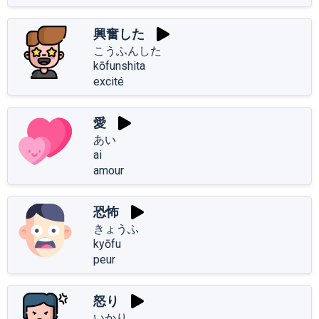
興奮した
こうふんした
kōfunshita
excité
愛
あい
ai
amour
恐怖
きょうふ
kyōfu
peur
怒り
いかり