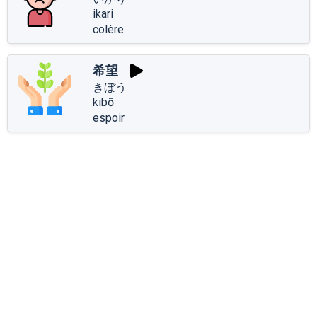
ikari
colère
希望
きぼう
kibō
espoir