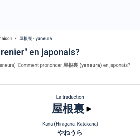
maison
屋根裏 - yaneura
renier" en japonais?
aneura). Comment prononcer
屋根裏 (yaneura)
en japonais?
La traduction
屋根裏
Kana (Hiragana, Katakana)
やねうら