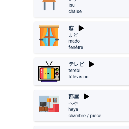
isu
chaise
窓
まど
mado
fenêtre
テレビ
terebi
télévision
部屋
へや
heya
chambre / pièce