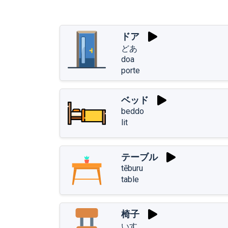
ドア
どあ
doa
porte
ベッド
beddo
lit
テーブル
tēburu
table
椅子
いす