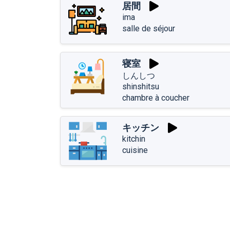
居間
ima
salle de séjour
寝室
しんしつ
shinshitsu
chambre à coucher
キッチン
kitchin
cuisine