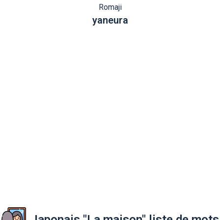
Romaji
yaneura
Japonais "La maison" liste de mots