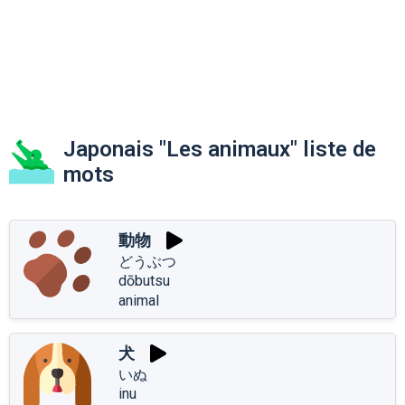
Japonais "Les animaux" liste de
mots
動物
どうぶつ
dōbutsu
animal
犬
いぬ
inu