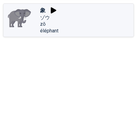
象
ゾウ
zō
éléphant