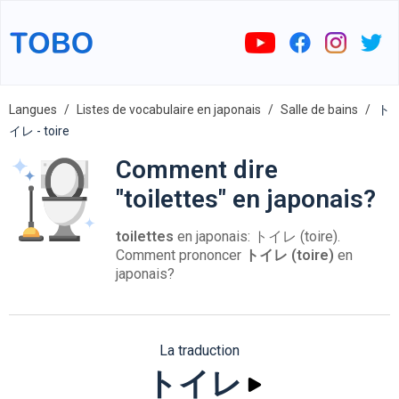
Langues
Listes de vocabulaire en japonais
Salle de bains
ト
イレ - toire
Comment dire
"toilettes" en japonais?
toilettes
en japonais: トイレ (toire).
Comment prononcer
トイレ (toire)
en
japonais?
La traduction
トイレ