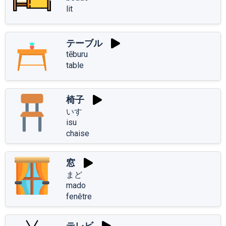
lit
テーブル
tēburu
table
椅子
いす
isu
chaise
窓
まど
mado
fenêtre
テレビ