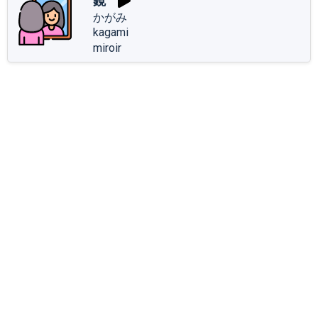
鏡
かがみ
kagami
miroir