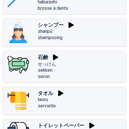
haburashi
brosse à dents
シャンプー
shanpū
shampooing
石鹸
せっけん
sekken
savon
タオル
taoru
serviette
トイレットペーパー