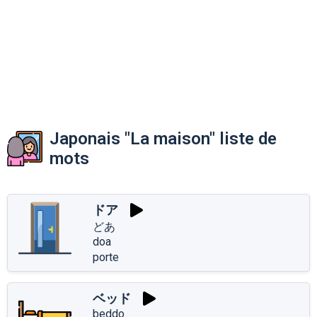
Japonais "La maison" liste de
mots
ドア
どあ
doa
porte
ベッド
beddo