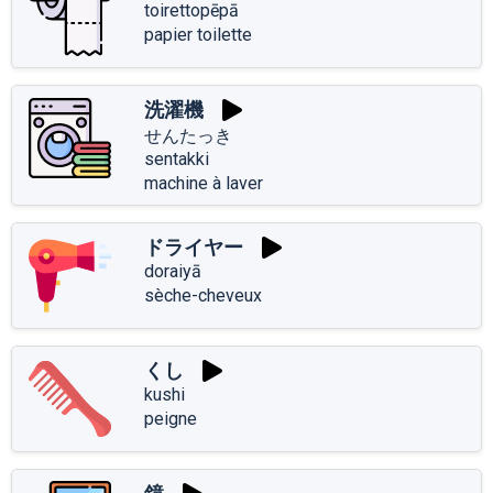
toirettopēpā
papier toilette
洗濯機
せんたっき
sentakki
machine à laver
ドライヤー
doraiyā
sèche-cheveux
くし
kushi
peigne