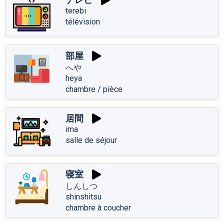
terebi
télévision
部屋
へや
heya
chambre / pièce
居間
ima
salle de séjour
寝室
しんしつ
shinshitsu
chambre à coucher