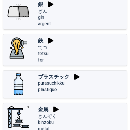
銀
ぎん
gin
argent
鉄
てつ
tetsu
fer
プラスチック
purasuchikku
plastique
金属
きんぞく
kinzoku
métal