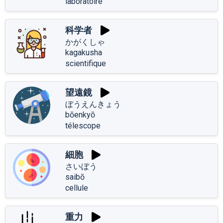
laboratoire
科学者
かがくしゃ
kagakusha
scientifique
望遠鏡
ぼうえんきょう
bōenkyō
télescope
細胞
さいぼう
saibō
cellule
重力