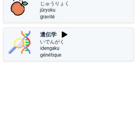
じゅうりょく
jūryoku
gravité
遺伝学
いでんがく
idengaku
génétique