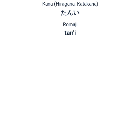
Kana (Hiragana, Katakana)
たんい
Romaji
tan'i