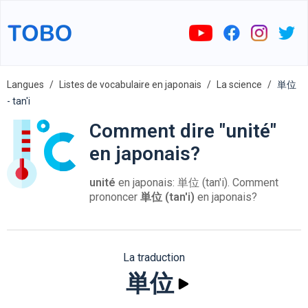
Langues
Listes de vocabulaire en japonais
La science
単位
- tan'i
Comment dire "unité"
en japonais?
unité
en japonais: 単位 (tan'i). Comment
prononcer
単位 (tan'i)
en japonais?
La traduction
単位