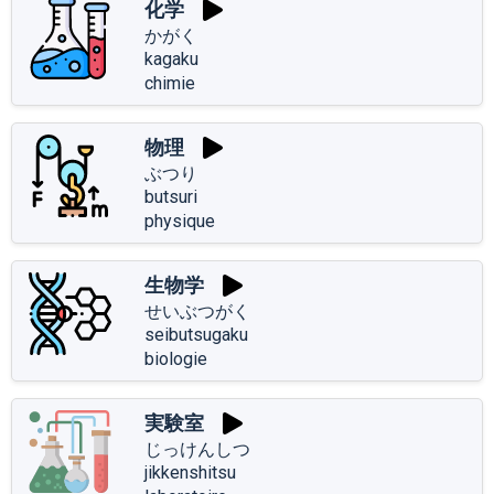
化学
かがく
kagaku
chimie
物理
ぶつり
butsuri
physique
生物学
せいぶつがく
seibutsugaku
biologie
実験室
じっけんしつ
jikkenshitsu