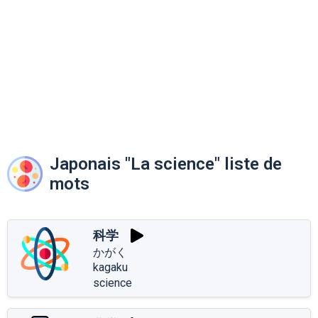
Japonais "La science" liste de
mots
科学
かがく
kagaku
science