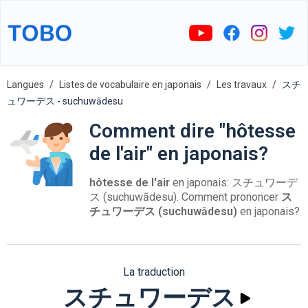
Langues
Listes de vocabulaire en japonais
Les travaux
スチ
ュワーデス - suchuwādesu
Comment dire "hôtesse
de l'air" en japonais?
hôtesse de l'air
en japonais: スチュワーデ
ス (suchuwādesu). Comment prononcer
ス
チュワーデス (suchuwādesu)
en japonais?
La traduction
スチュワーデス