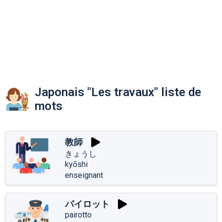
Japonais "Les travaux" liste de
mots
教師
きょうし
kyōshi
enseignant
パイロット
pairotto