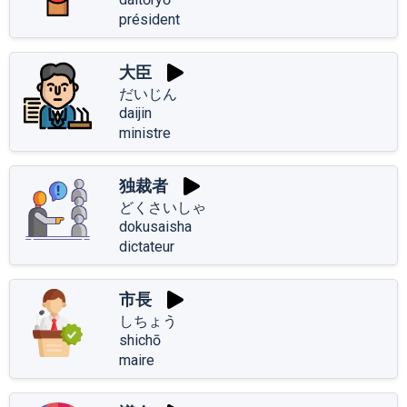
président
大臣
だいじん
daijin
ministre
独裁者
どくさいしゃ
dokusaisha
dictateur
市長
しちょう
shichō
maire