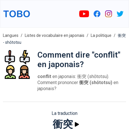
Langues
Listes de vocabulaire en japonais
La politique
衝突
- shōtotsu
Comment dire "conflit"
en japonais?
conflit
en japonais: 衝突 (shōtotsu).
Comment prononcer
衝突 (shōtotsu)
en
japonais?
La traduction
衝突