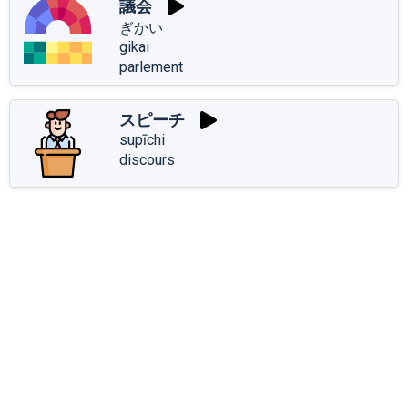
議会
ぎかい
gikai
parlement
スピーチ
supīchi
discours