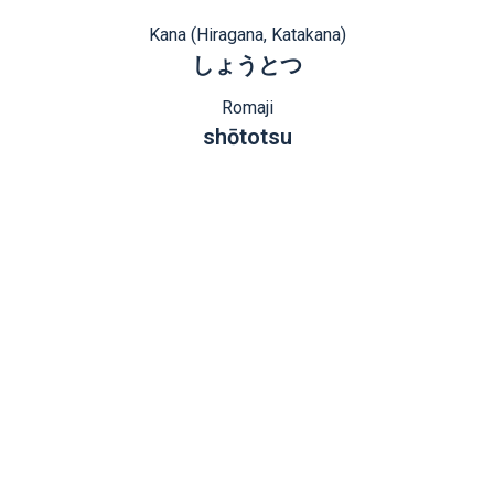
Kana (Hiragana, Katakana)
しょうとつ
Romaji
shōtotsu