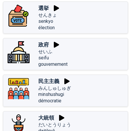
選挙
せんきょ
senkyo
élection
政府
せいふ
seifu
gouvernement
民主主義
みんしゅしゅぎ
minshushugi
démocratie
大統領
だいとうりょう
daitōryō