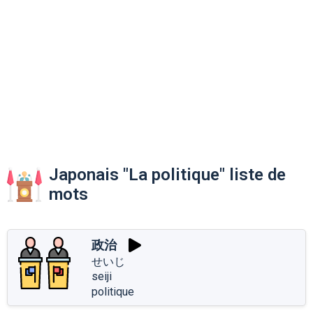
Japonais "La politique" liste de
mots
政治
せいじ
seiji
politique