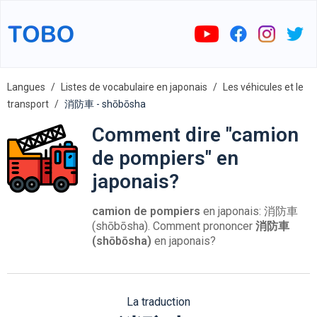
Langues
Listes de vocabulaire en japonais
Les véhicules et le
transport
消防車 - shōbōsha
Comment dire "camion
de pompiers" en
japonais?
camion de pompiers
en japonais: 消防車
(shōbōsha). Comment prononcer
消防車
(shōbōsha)
en japonais?
La traduction