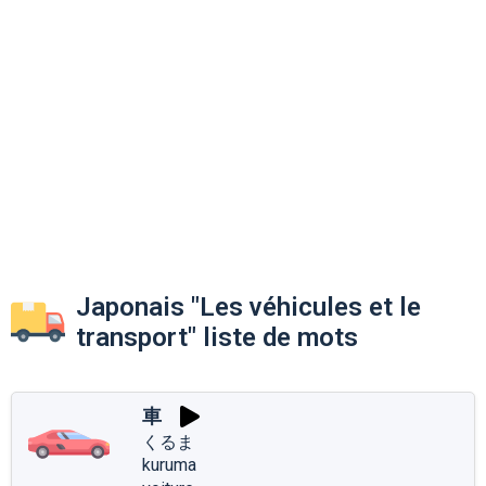
Japonais "Les véhicules et le
transport" liste de mots
車
くるま
kuruma