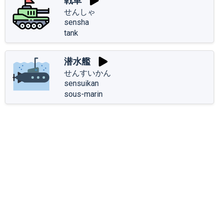
戦車
せんしゃ
sensha
tank
潜水艦
せんすいかん
sensuikan
sous-marin