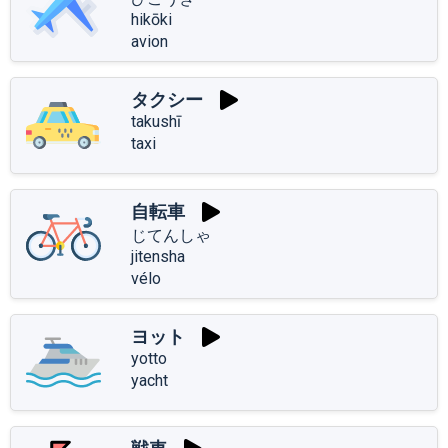
hikōki
avion
タクシー
takushī
taxi
自転車
じてんしゃ
jitensha
vélo
ヨット
yotto
yacht