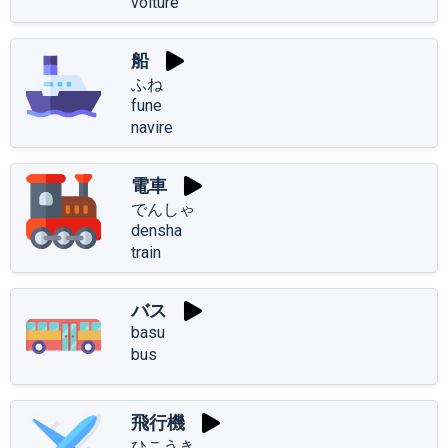
voiture
船
ふね
fune
navire
電車
でんしゃ
densha
train
バス
basu
bus
飛行機
ひこうき