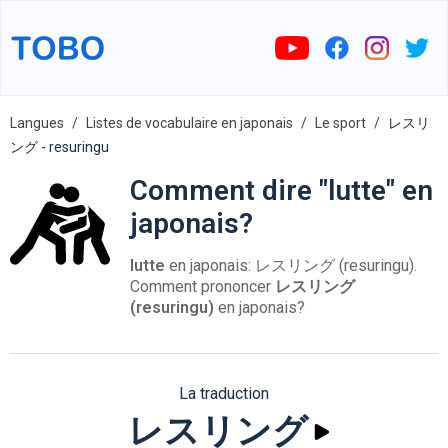
Langues
Listes de vocabulaire en japonais
Le sport
レスリ
ング - resuringu
Comment dire "lutte" en
japonais?
lutte
en japonais: レスリング (resuringu).
Comment prononcer
レスリング
(resuringu)
en japonais?
La traduction
レスリング