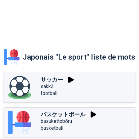
Japonais "Le sport" liste de mots
サッカー
sakkā
football
バスケットボール
basukettobōru
basketball