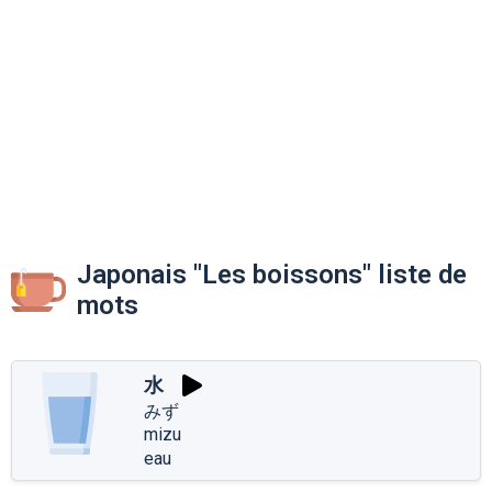
Japonais "Les boissons" liste de
mots
水
みず
mizu
eau