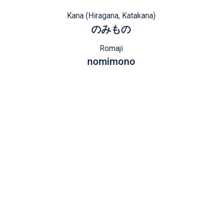
Kana (Hiragana, Katakana)
のみもの
Romaji
nomimono