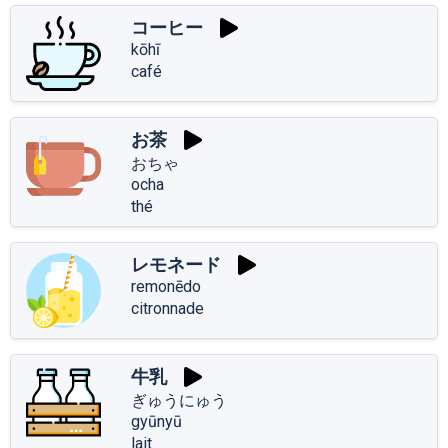
コーヒー
kōhī
café
お茶
おちゃ
ocha
thé
レモネード
remonēdo
citronnade
牛乳
ぎゅうにゅう
gyūnyū
lait