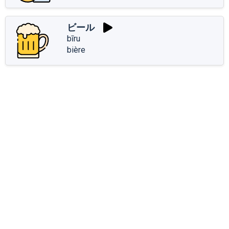
ビール
bīru
bière