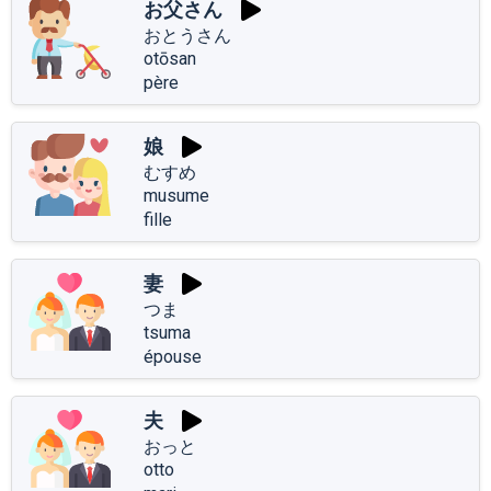
お父さん
おとうさん
otōsan
père
娘
むすめ
musume
fille
妻
つま
tsuma
épouse
夫
おっと
otto