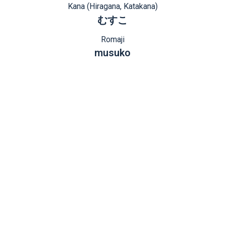
Kana (Hiragana, Katakana)
むすこ
Romaji
musuko