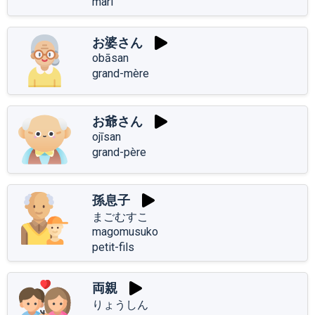
mari
お婆さん
obāsan
grand-mère
お爺さん
ojīsan
grand-père
孫息子
まごむすこ
magomusuko
petit-fils
両親
りょうしん