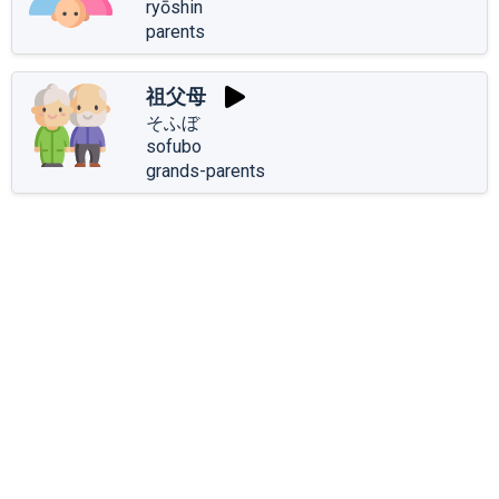
ryōshin
parents
祖父母
そふぼ
sofubo
grands-parents