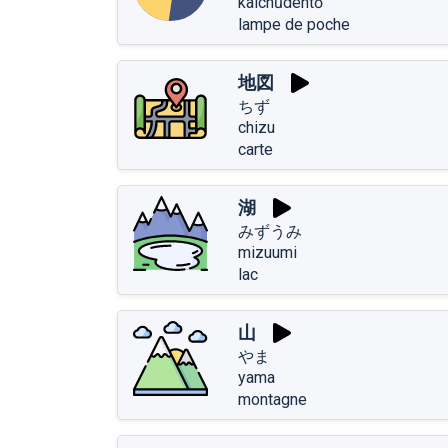
kaichūdentō
lampe de poche
地図
ちず
chizu
carte
湖
みずうみ
mizuumi
lac
山
やま
yama
montagne