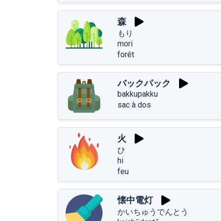
森
もり
mori
forêt
バックパック
bakkupakku
sac à dos
火
ひ
hi
feu
懐中電灯
かいちゅうでんとう