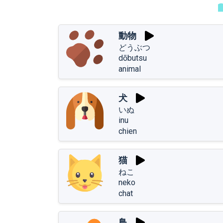
動物
どうぶつ
dōbutsu
animal
犬
いぬ
inu
chien
猫
ねこ
neko
chat
鳥