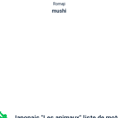
Romaji
mushi
Japonais "Les animaux" liste de mot