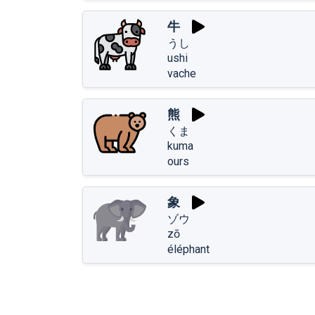
牛
うし
ushi
vache
熊
くま
kuma
ours
象
ゾウ
zō
éléphant