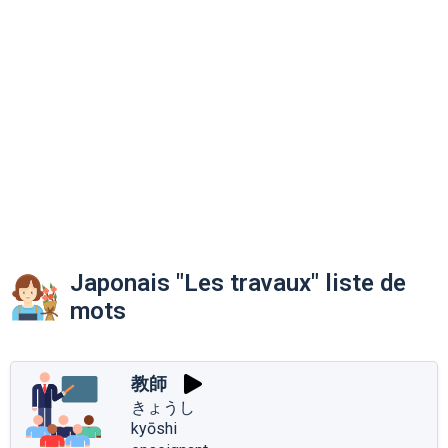
Japonais "Les travaux" liste de
mots
教師
きょうし
kyōshi