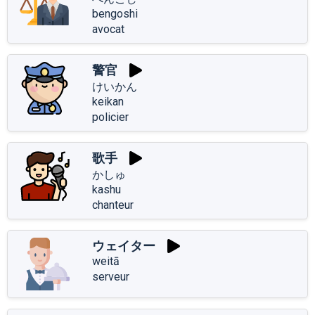
bengoshi
avocat
警官
けいかん
keikan
policier
歌手
かしゅ
kashu
chanteur
ウェイター
weitā
serveur