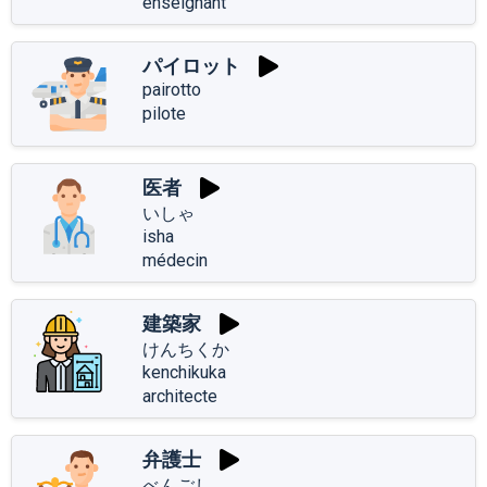
enseignant
パイロット
pairotto
pilote
医者
いしゃ
isha
médecin
建築家
けんちくか
kenchikuka
architecte
弁護士
べんごし