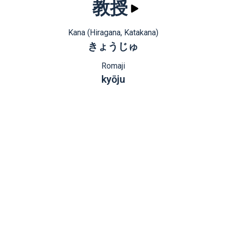
教授
Kana (Hiragana, Katakana)
きょうじゅ
Romaji
kyōju