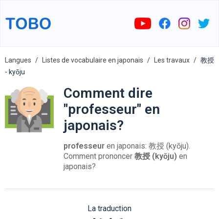
Langues
Listes de vocabulaire en japonais
Les travaux
教授
- kyōju
Comment dire
"professeur" en
japonais?
professeur
en japonais: 教授 (kyōju).
Comment prononcer
教授 (kyōju)
en
japonais?
La traduction