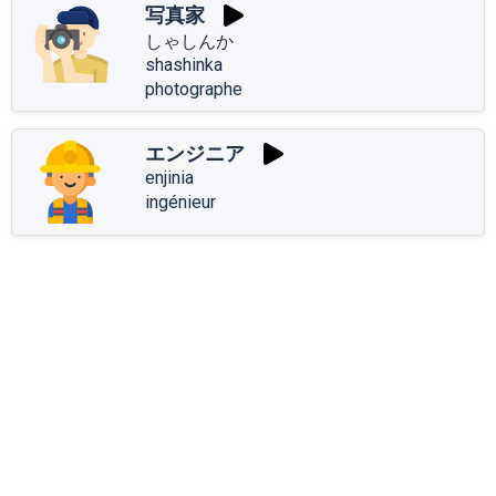
写真家
しゃしんか
shashinka
photographe
エンジニア
enjinia
ingénieur