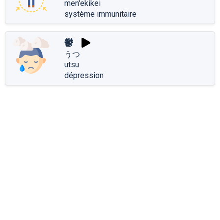
men'ekikei
système immunitaire
鬱
うつ
utsu
dépression