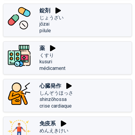
錠剤
じょうざい
jōzai
pilule
薬
くすり
kusuri
médicament
心臓発作
しんぞうほっさ
shinzōhossa
crise cardiaque
免疫系
めんえきけい