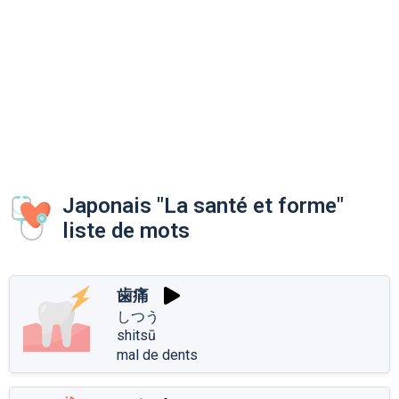
Japonais "La santé et forme"
liste de mots
歯痛
しつう
shitsū
mal de dents