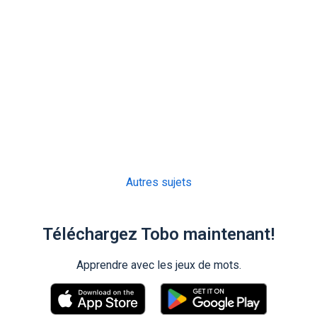
Autres sujets
Téléchargez Tobo maintenant!
Apprendre avec les jeux de mots.