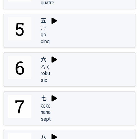
quatre
五
ご
go
cinq
六
ろく
roku
six
七
なな
nana
sept
八