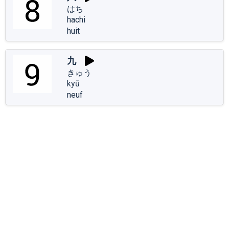
はち
hachi
huit
九
きゅう
kyū
neuf