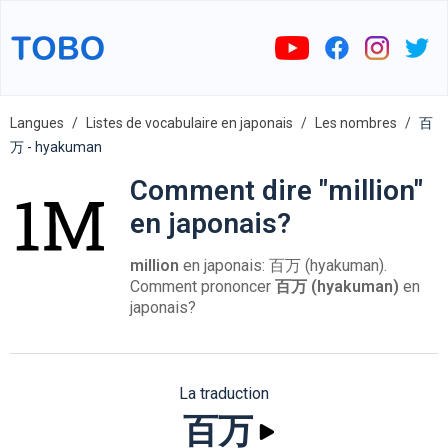
Langues
Listes de vocabulaire en japonais
Les nombres
百
万 - hyakuman
Comment dire "million"
en japonais?
million
en japonais: 百万 (hyakuman).
Comment prononcer
百万 (hyakuman)
en
japonais?
La traduction
百万