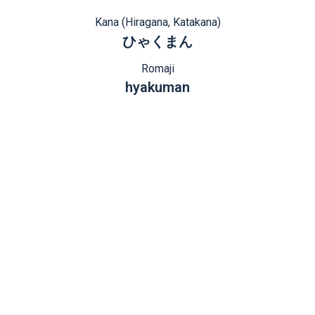
Kana (Hiragana, Katakana)
ひゃくまん
Romaji
hyakuman