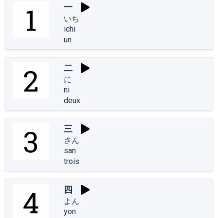
一
いち
ichi
un
二
に
ni
deux
三
さん
san
trois
四
よん
yon