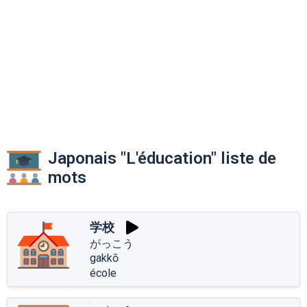
Japonais "L'éducation" liste de
mots
学校
がっこう
gakkō
école