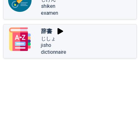
shiken
examen
辞書
じしょ
jisho
dictionnaire