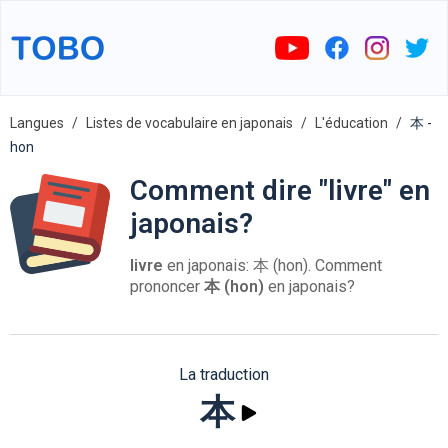
Langues
Listes de vocabulaire en japonais
L'éducation
本 -
hon
Comment dire "livre" en
japonais?
livre
en japonais: 本 (hon). Comment
prononcer
本 (hon)
en japonais?
La traduction
本