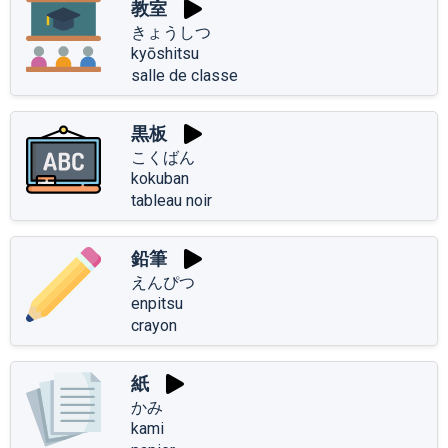
教室
きょうしつ
kyōshitsu
salle de classe
黒板
こくばん
kokuban
tableau noir
鉛筆
えんぴつ
enpitsu
crayon
紙
かみ
kami