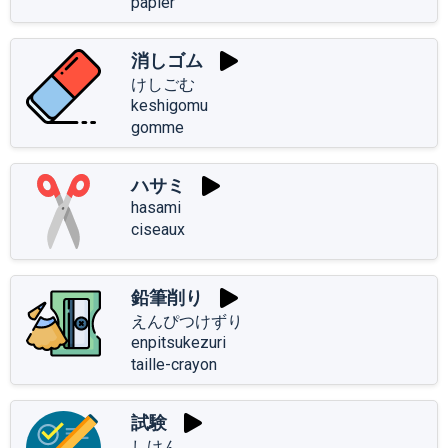
papier
消しゴム
けしごむ
keshigomu
gomme
ハサミ
hasami
ciseaux
鉛筆削り
えんぴつけずり
enpitsukezuri
taille-crayon
試験
しけん