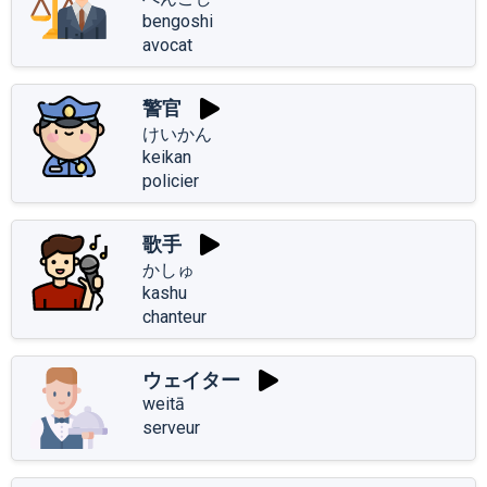
bengoshi
avocat
警官
けいかん
keikan
policier
歌手
かしゅ
kashu
chanteur
ウェイター
weitā
serveur