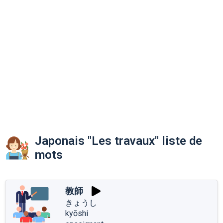
Japonais "Les travaux" liste de
mots
教師
きょうし
kyōshi