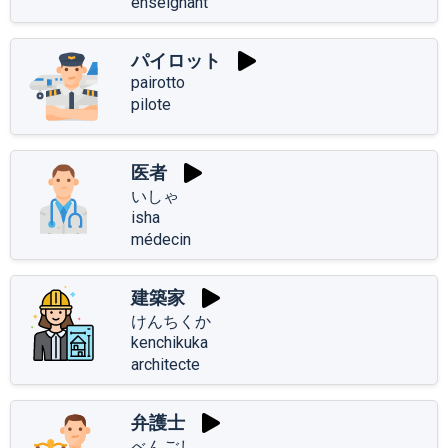
enseignant
パイロット
pairotto
pilote
医者
いしゃ
isha
médecin
建築家
けんちくか
kenchikuka
architecte
弁護士
べんごし