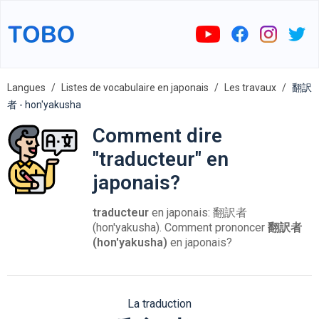
Langues
Listes de vocabulaire en japonais
Les travaux
翻訳
者 - hon'yakusha
Comment dire
"traducteur" en
japonais?
traducteur
en japonais: 翻訳者
(hon'yakusha). Comment prononcer
翻訳者
(hon'yakusha)
en japonais?
La traduction