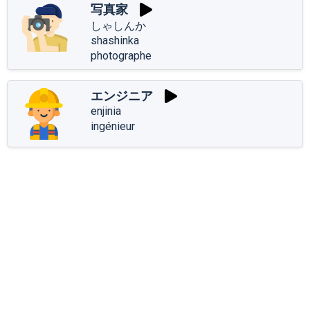
写真家
しゃしんか
shashinka
photographe
エンジニア
enjinia
ingénieur