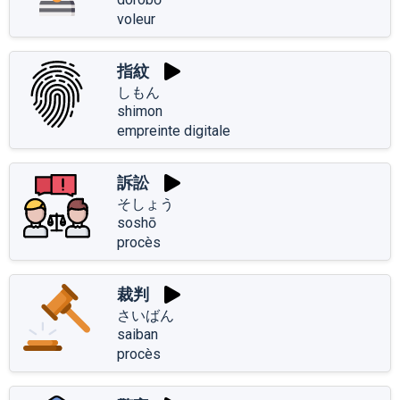
voleur
指紋
しもん
shimon
empreinte digitale
訴訟
そしょう
soshō
procès
裁判
さいばん
saiban
procès