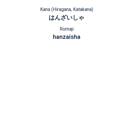
Kana (Hiragana, Katakana)
はんざいしゃ
Romaji
hanzaisha