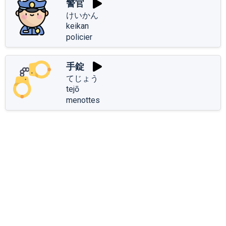
警官
けいかん
keikan
policier
手錠
てじょう
tejō
menottes