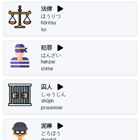
法律
ほうりつ
hōritsu
loi
犯罪
はんざい
hanzai
crime
囚人
しゅうじん
shūjin
prisonnier
泥棒
どろぼう
dorobō