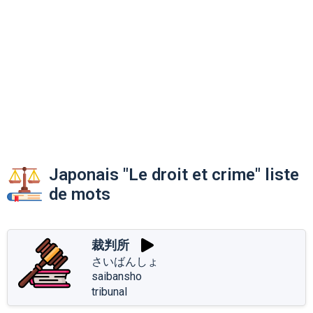
Japonais "Le droit et crime" liste
de mots
裁判所
さいばんしょ
saibansho
tribunal