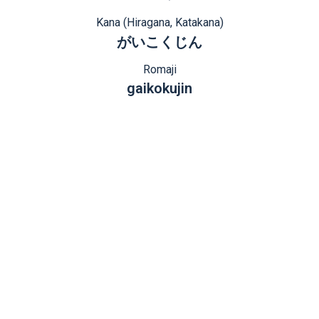
Kana (Hiragana, Katakana)
がいこくじん
Romaji
gaikokujin