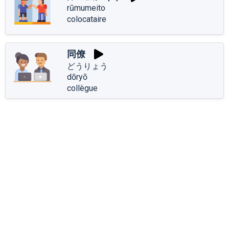
rūmumeito
colocataire
同僚
どうりょう
dōryō
collègue