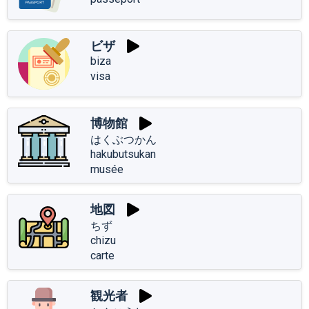
ビザ
biza
visa
博物館
はくぶつかん
hakubutsukan
musée
地図
ちず
chizu
carte
観光者