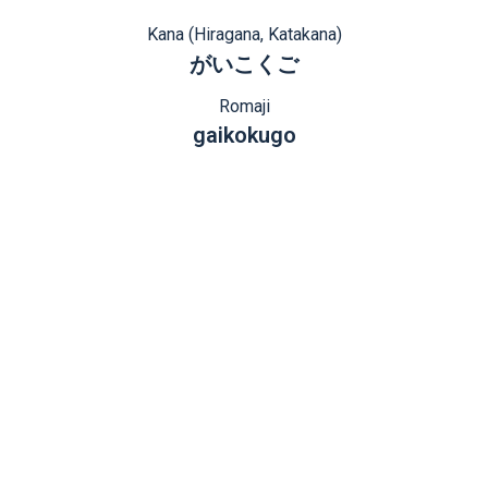
Kana (Hiragana, Katakana)
がいこくご
Romaji
gaikokugo