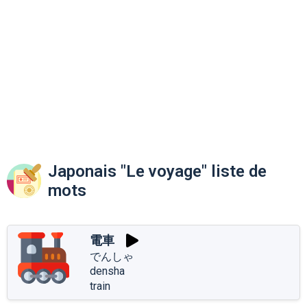
Japonais "Le voyage" liste de
mots
電車
でんしゃ
densha
train