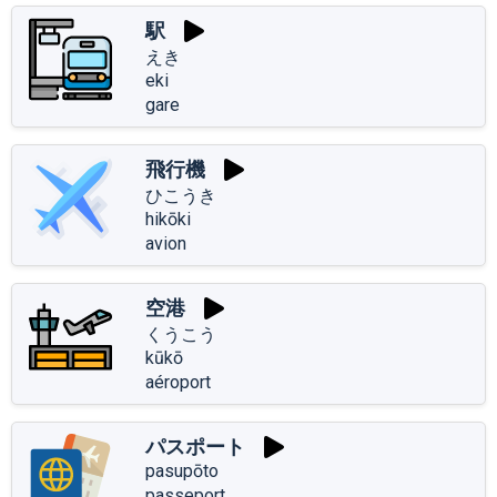
駅
えき
eki
gare
飛行機
ひこうき
hikōki
avion
空港
くうこう
kūkō
aéroport
パスポート
pasupōto
passeport