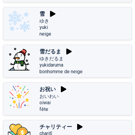
雪
ゆき
yuki
neige
雪だるま
ゆきだるま
yukidaruma
bonhomme de neige
お祝い
おいわい
oiwai
fête
チャリティー
charitī