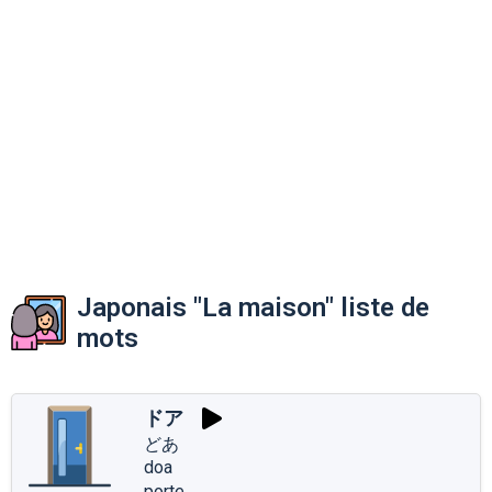
Japonais "La maison" liste de
mots
ドア
どあ
doa
porte