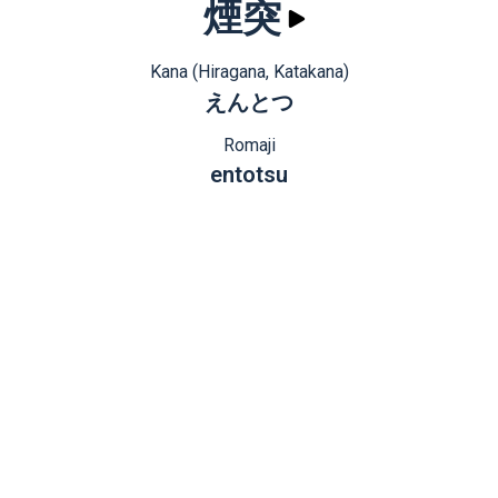
煙突
Kana (Hiragana, Katakana)
えんとつ
Romaji
entotsu