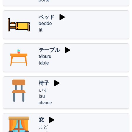
ベッド
beddo
lit
テーブル
tēburu
table
椅子
いす
isu
chaise
窓
まど