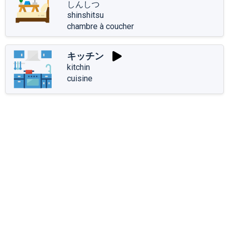
しんしつ
shinshitsu
chambre à coucher
キッチン
kitchin
cuisine