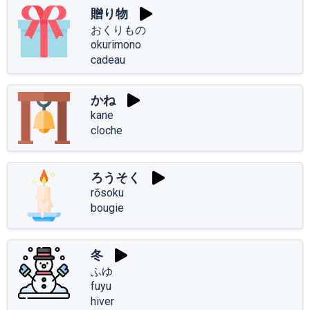
贈り物
おくりもの
okurimono
cadeau
かね
kane
cloche
ろうそく
rōsoku
bougie
冬
ふゆ
fuyu
hiver