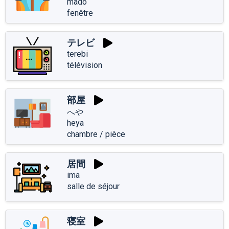
mado
fenêtre
テレビ
terebi
télévision
部屋
へや
heya
chambre / pièce
居間
ima
salle de séjour
寝室