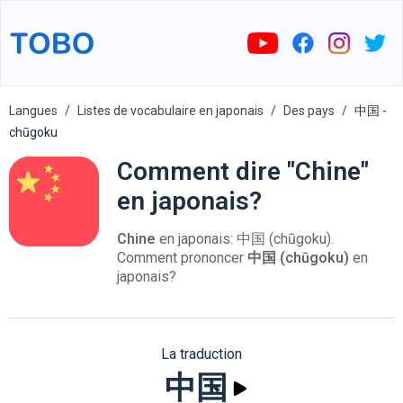
Langues
Listes de vocabulaire en japonais
Des pays
中国 -
chūgoku
Comment dire "Chine"
en japonais?
Chine
en japonais: 中国 (chūgoku).
Comment prononcer
中国 (chūgoku)
en
japonais?
La traduction
中国