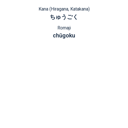
Kana (Hiragana, Katakana)
ちゅうごく
Romaji
chūgoku