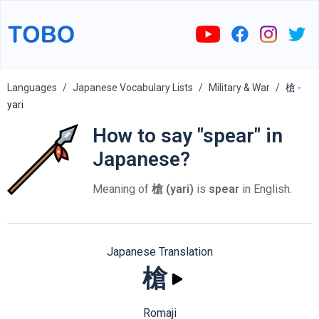
Languages
Japanese Vocabulary Lists
Military & War
槍 -
yari
How to say "spear" in
Japanese?
Meaning of
槍 (yari)
is
spear
in English.
Japanese Translation
槍
Romaji