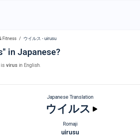
& Fitness
ウイルス - uirusu
s" in Japanese?
is
virus
in English.
Japanese Translation
ウイルス
Romaji
uirusu