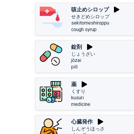
咳止めシロップ
せきどめシロップ
sekitomeshiroppu
cough syrup
錠剤
じょうざい
jōzai
pill
薬
くすり
kusuri
medicine
心臓発作
しんぞうほっさ