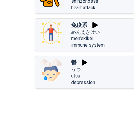
shinzōhossa
heart attack
免疫系
めんえきけい
men'ekikei
immune system
鬱
うつ
utsu
depression