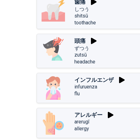
歯痛
しつう
shitsū
toothache
頭痛
ずつう
zutsū
headache
インフルエンザ
infuruenza
flu
アレルギー
arerugī
allergy