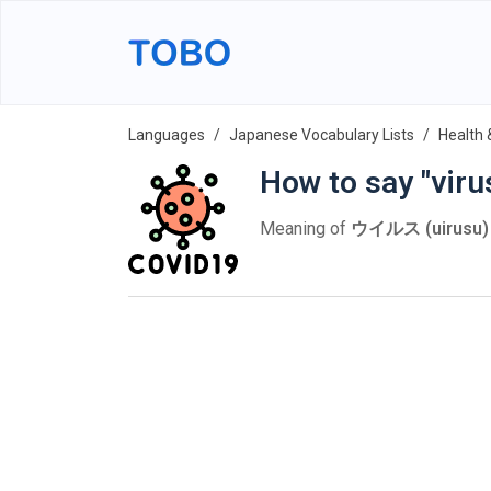
Languages
Japanese Vocabulary Lists
Health 
How to say "viru
Meaning of
ウイルス (uirusu)