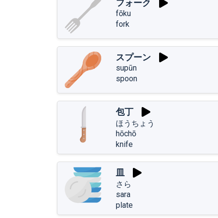
フォーク
fōku
fork
スプーン
supūn
spoon
包丁
ほうちょう
hōchō
knife
皿
さら
sara
plate