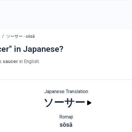
ソーサー - sōsā
cer" in Japanese?
s
saucer
in English.
Japanese Translation
ソーサー
Romaji
sōsā