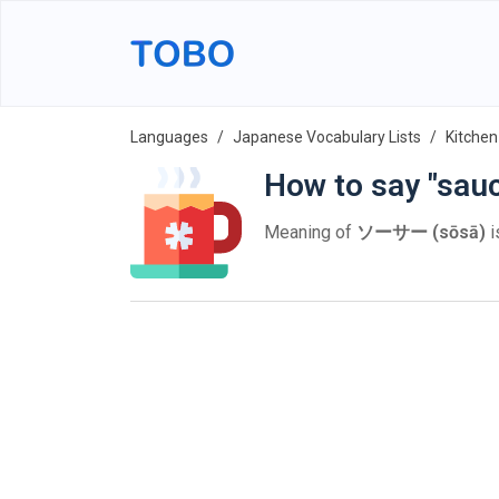
Languages
Japanese Vocabulary Lists
Kitchen
How to say "sau
Meaning of
ソーサー (sōsā)
i