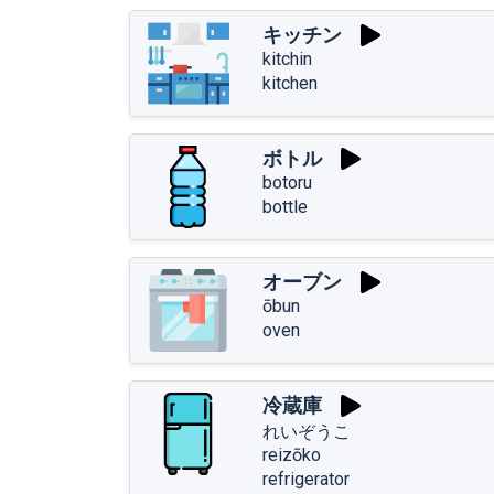
キッチン
kitchin
kitchen
ボトル
botoru
bottle
オーブン
ōbun
oven
冷蔵庫
れいぞうこ
reizōko
refrigerator