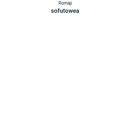
Romaji
sofutowea