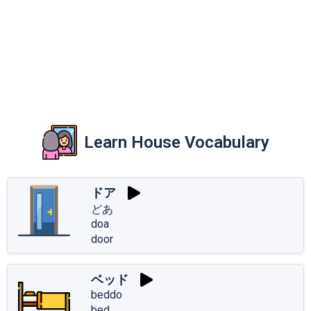
Learn House Vocabulary
ドア
どあ
doa
door
ベッド
beddo
bed