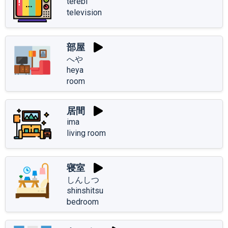
terebi
television
部屋
へや
heya
room
居間
ima
living room
寝室
しんしつ
shinshitsu
bedroom