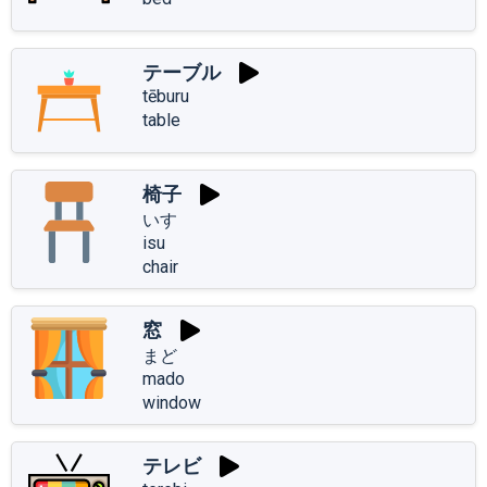
テーブル
tēburu
table
椅子
いす
isu
chair
窓
まど
mado
window
テレビ