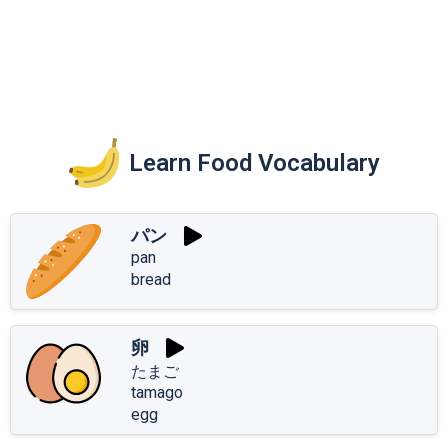
Learn Food Vocabulary
パン
pan
bread
卵
たまご
tamago
egg