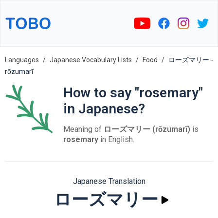
Languages
Japanese Vocabulary Lists
Food
ローズマリー -
rōzumarī
How to say "rosemary"
in Japanese?
Meaning of
ローズマリー (rōzumarī)
is
rosemary
in English.
Japanese Translation
ローズマリー