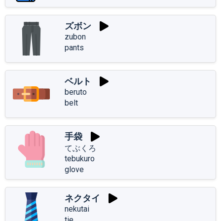
ズボン
zubon
pants
ベルト
beruto
belt
手袋
てぶくろ
tebukuro
glove
ネクタイ
nekutai
tie