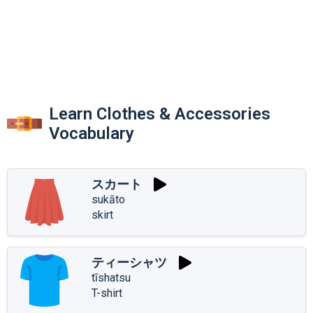
Learn Clothes & Accessories
Vocabulary
スカート
sukāto
skirt
ティーシャツ
tīshatsu
T-shirt