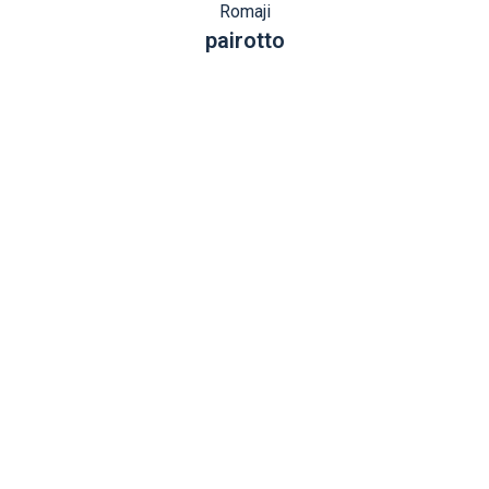
Romaji
pairotto