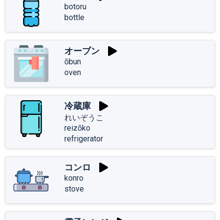
botoru
bottle
オーブン
ōbun
oven
冷蔵庫
れいぞうこ
reizōko
refrigerator
コンロ
konro
stove