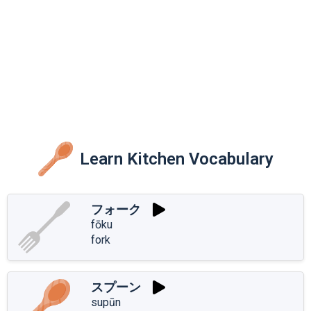
Learn Kitchen Vocabulary
フォーク
fōku
fork
スプーン
supūn