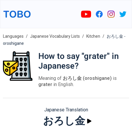
Languages
Japanese Vocabulary Lists
Kitchen
おろし金 -
oroshigane
How to say "grater" in
Japanese?
Meaning of
おろし金 (oroshigane)
is
grater
in English.
Japanese Translation
おろし金