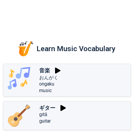
Learn Music Vocabulary
音楽
おんがく
ongaku
music
ギター
gitā
guitar