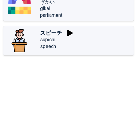
ぎかい
gikai
parliament
スピーチ
supīchi
speech