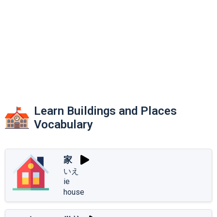
Learn Buildings and Places
Vocabulary
家
いえ
ie
house