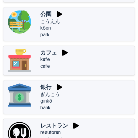
公園
こうえん
kōen
park
カフェ
kafe
cafe
銀行
ぎんこう
ginkō
bank
レストラン
resutoran