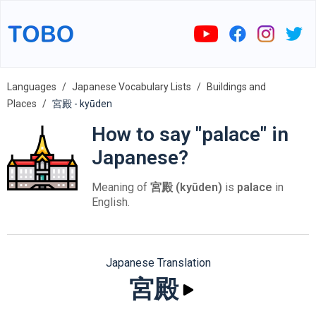
Languages
Japanese Vocabulary Lists
Buildings and
Places
宮殿 - kyūden
How to say "palace" in
Japanese?
Meaning of
宮殿 (kyūden)
is
palace
in
English.
Japanese Translation
宮殿