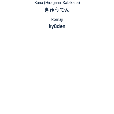
Kana (Hiragana, Katakana)
きゅうでん
Romaji
kyūden