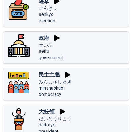
選挙
せんきょ
senkyo
election
政府
せいふ
seifu
government
民主主義
みんしゅしゅぎ
minshushugi
democracy
大統領
だいとうりょう
daitōryō
president