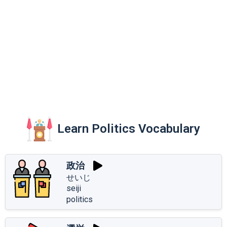
Learn Politics Vocabulary
政治
せいじ
seiji
politics