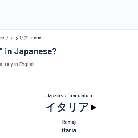
es
イタリア - itaria
y" in Japanese?
is
Italy
in English.
Japanese Translation
イタリア
Romaji
itaria