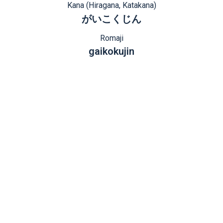
Kana (Hiragana, Katakana)
がいこくじん
Romaji
gaikokujin