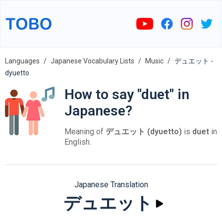
Languages
Japanese Vocabulary Lists
Music
デュエット -
dyuetto
How to say "duet" in
Japanese?
Meaning of
デュエット (dyuetto)
is
duet
in
English.
Japanese Translation
デュエット