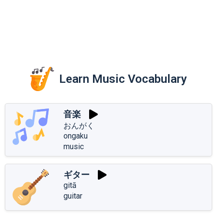
Learn Music Vocabulary
音楽
おんがく
ongaku
music
ギター
gitā
guitar