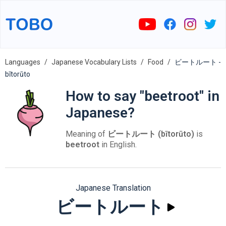
Languages
Japanese Vocabulary Lists
Food
ビートルート -
bītorūto
How to say "beetroot" in
Japanese?
Meaning of
ビートルート (bītorūto)
is
beetroot
in English.
Japanese Translation
ビートルート