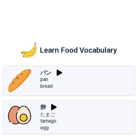
Learn Food Vocabulary
パン
pan
bread
卵
たまご
tamago
egg