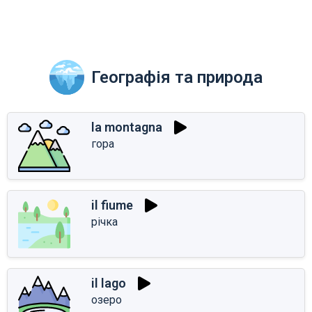
Географія та природа
la montagna
гора
il fiume
річка
il lago
озеро