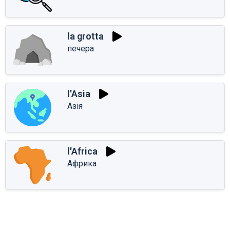
la grotta
печера
l'Asia
Азія
l'Africa
Африка