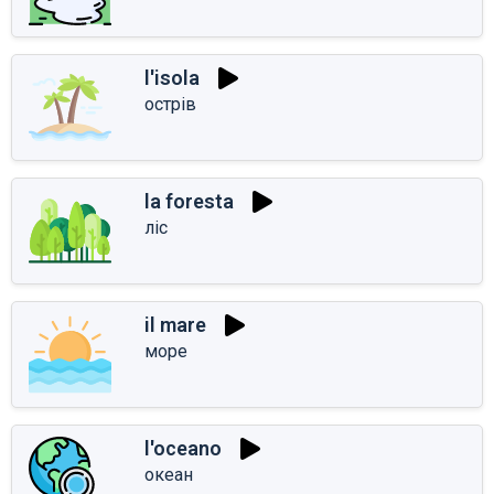
l'isola
острів
la foresta
ліс
il mare
море
l'oceano
океан