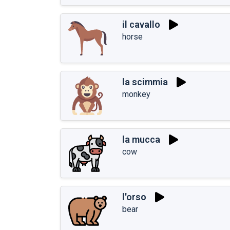
il cavallo
horse
la scimmia
monkey
la mucca
cow
l'orso
bear