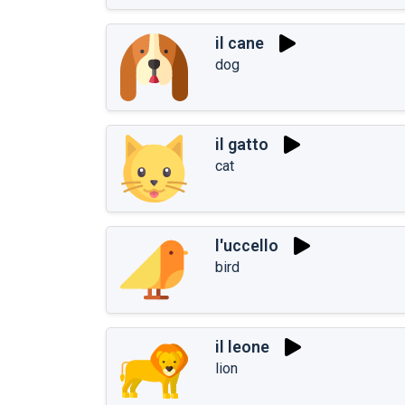
il cane
dog
il gatto
cat
l'uccello
bird
il leone
lion