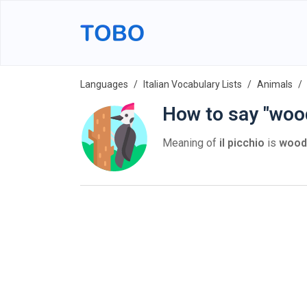
Languages
Italian Vocabulary Lists
Animals
How to say "wood
Meaning of
il picchio
is
wood