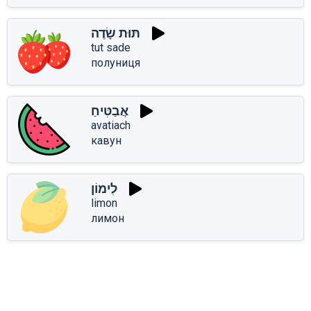
תּוּת שָׂדֶה
tut sade
полуниця
אֲבַטִּיחַ
avatiach
кавун
לִימוֹן
limon
лимон