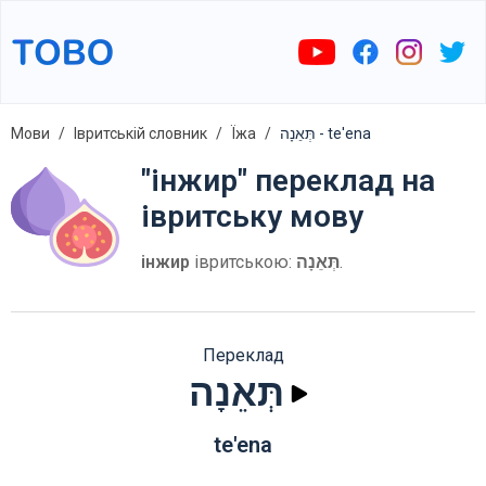
Мови
Івритській словник
Їжа
תְּאֵנָה - te'ena
"інжир" переклад на
івритську мову
інжир
івритською:
תְּאֵנָה
.
Переклад
תְּאֵנָה
te'ena