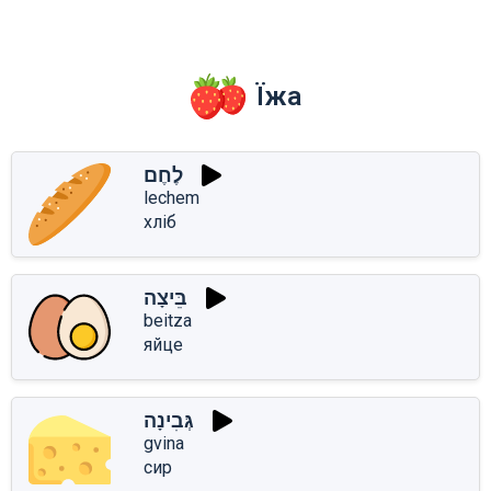
Їжа
לֶחֶם
lechem
хліб
בֵּיצָה
beitza
яйце
גְּבִינָה
gvina
сир