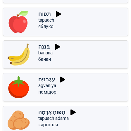
תַּפּוּחַ
tapuach
яблуко
בָּנָנָה
banana
банан
עַגְבָנִיָּה
agvaniya
помідор
תַּפּוּחַ אֲדָמָה
tapuach adama
картопля