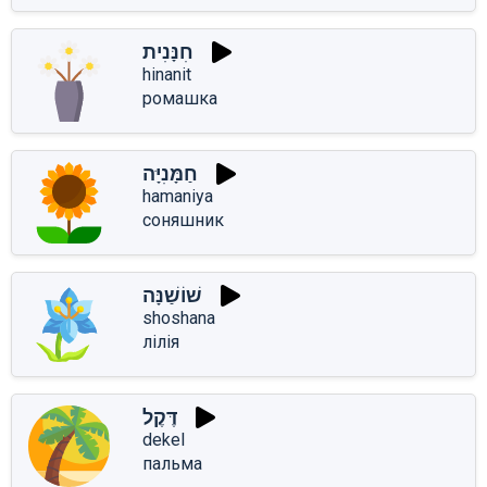
חִנָּנִית
hinanit
ромашка
חַמָּנִיָּה
hamaniya
соняшник
שׁוֹשַׁנָּה
shoshana
лілія
דֶּקֶל
dekel
пальма