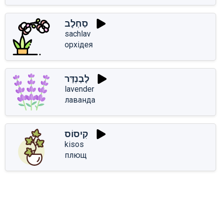
סַחְלָב
sachlav
орхідея
לָבֶנְדֶּר
lavender
лаванда
קִיסוֹס
kisos
плющ