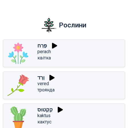
Рослини
פֶּרַח
perach
квітка
וֶרֶד
vered
троянда
קַקְטוּס
kaktus
кактус