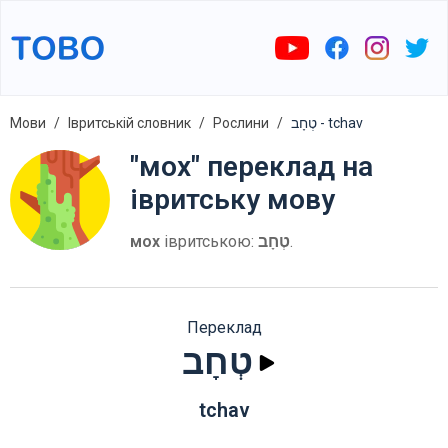
Мови
Івритській словник
Рослини
טְחָב - tchav
"мох" переклад на
івритську мову
мох
івритською:
טְחָב
.
Переклад
טְחָב
tchav