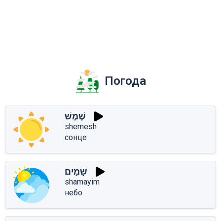
Погода
שֶׁמֶשׁ
shemesh
сонце
שָׁמַיִם
shamayim
небо