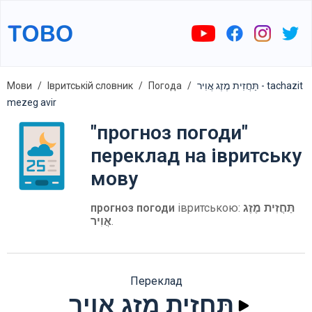
Мови
Івритській словник
Погода
תַּחֲזִית מֶזֶג אֲוִיר - tachazit
mezeg avir
"прогноз погоди"
переклад на івритську
мову
прогноз погоди
івритською:
תַּחֲזִית מֶזֶג
אֲוִיר
.
Переклад
תַּחֲזִית מֶזֶג אֲוִיר