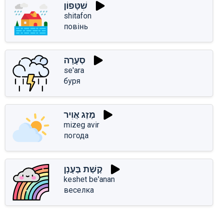
שִׁטָּפוֹן
shitafon
повінь
סְעָרָה
se'ara
буря
מֶזֶג אֲוִיר
mizeg avir
погода
קֶשֶׁת בֶּעָנָן
keshet be'anan
веселка