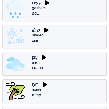
גֶּשֶׁם
geshem
дощ
שֶׁלֶג
sheleg
сніг
עָנָן
anan
хмара
רוּחַ
ruach
вітер