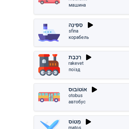
машина
סְפִינָה
sfina
корабель
רַכֶּבֶת
rakevet
поїзд
אוֹטוֹבּוּס
otobus
автобус
מָטוֹס
matos