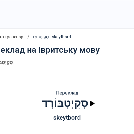
та транспорт
סְקֵיְטְבּוֹרְדּ - skeytbord
реклад на івритську мову
סְקֵיְטְבּ
.
Переклад
סְקֵיְטְבּוֹרְדּ
skeytbord