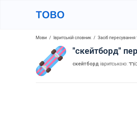
Мови
Івритській словник
Засіб пересування 
"скейтборд" пе
скейтборд
івритською:
וֹרְדּ