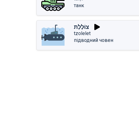
танк
צוֹלֶלֶת
tzolelet
підводний човен