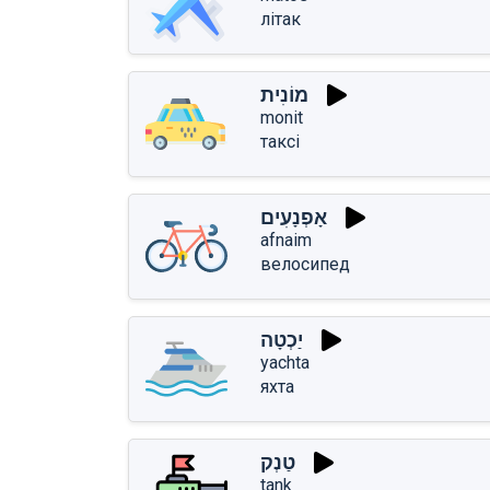
літак
מוֹנִית
monit
таксі
אָפְנָעִים
afnaim
велосипед
יַכְטָה
yachta
яхта
טַנְק
tanְk